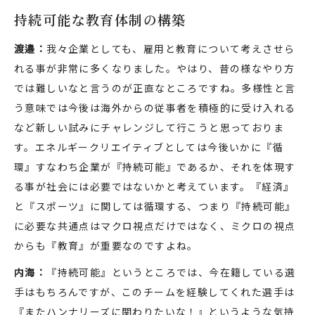
持続可能な教育体制の構築
渡邉：
我々企業としても、雇用と教育について考えさせら
れる事が非常に多くなりました。やはり、昔の様なやり方
では難しいなと言うのが正直なところですね。多様性と言
う意味では今後は海外からの従事者を積極的に受け入れる
など新しい試みにチャレンジして行こうと思っておりま
す。エネルギークリエイティブとしては今後いかに『循
環』すなわち企業が『持続可能』であるか、それを体現す
る事が社会には必要ではないかと考えています。『経済』
と『スポーツ』に関しては循環する、つまり『持続可能』
に必要な共通点はマクロ視点だけではなく、ミクロの視点
からも『教育』が重要なのですよね。
内海：
『持続可能』というところでは、今在籍している選
手はもちろんですが、このチームを経験してくれた選手は
『またハンナリーズに関わりたいな！』というような気持