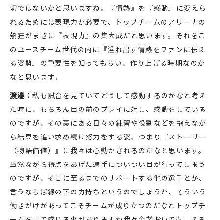
切ではないかと思いますね。『情熱』を『感動』に変えら
れるためには表現力が必要で、トップチームのアリーナの
熱狂がまさに『表現力』の集大成だと思います。それをこ
のユースチーム世代の内に『溢れ出す情熱をファンに伝え
る姿勢』の重要性を知ってもらい、作り上げる時期なのか
なと思います。
渡邉：
私も試合を見ていてどうして感動するのかなと考え
た時に、もちろん目の前のプレイに対し、感動をしている
のですが、その裏にある日々の練習や役割などを抱えなが
ら結果を追い求め続け努力をする姿、つまり『ストーリー
（物語価値）』に我々は心動かされるのだなと思います。
当然ながら得点をあげた選手についつい目が行ってしまう
のですが、そこに至るまでのサポートする他の選手とか、
言うならば縁の下の力持ちというのでしょうか、そういう
働きがけがあってこそチームが成り立つのだなとトップチ
ームを見て感じる事がありますね我々企業おいても言える